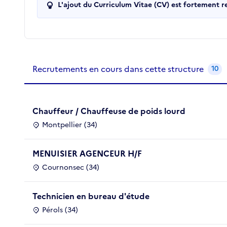
L'ajout du Curriculum Vitae (CV) est fortement 
Recrutements de la structure
slide
1
of 1
Recrutements en cours dans cette structure
10
Chauffeur / Chauffeuse de poids lourd
Montpellier (34)
MENUISIER AGENCEUR H/F
Cournonsec (34)
Technicien en bureau d'étude
Pérols (34)