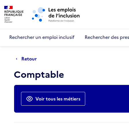
Retour au début de la page
Panneau de gestion des cookies
Aller au menu principal
Aller au contenu principal
Rechercher un emploi inclusif
Rechercher des pres
Retour
Comptable
Actions rapides
Voir tous les métiers