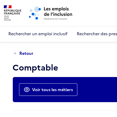
Retour au début de la page
Panneau de gestion des cookies
Aller au menu principal
Aller au contenu principal
Rechercher un emploi inclusif
Rechercher des pres
Retour
Comptable
Actions rapides
Voir tous les métiers