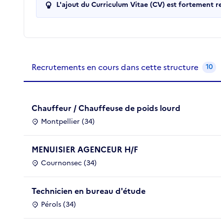
L'ajout du Curriculum Vitae (CV) est fortement 
Recrutements de la structure
slide
1
of 1
Recrutements en cours dans cette structure
10
Chauffeur / Chauffeuse de poids lourd
Montpellier (34)
MENUISIER AGENCEUR H/F
Cournonsec (34)
Technicien en bureau d'étude
Pérols (34)