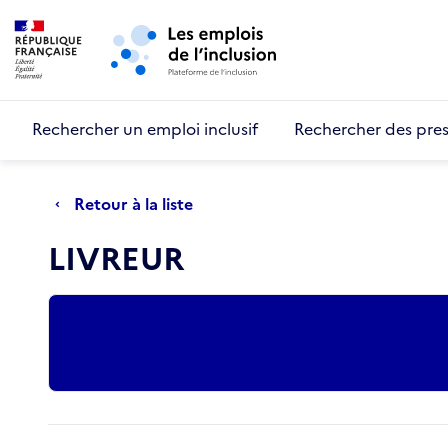
Retour au début de la page
Panneau de gestion des cookies
Aller au menu principal
Aller au contenu principal
Rechercher un emploi inclusif
Rechercher des pres
Retour à la liste
LIVREUR
Actions rapides