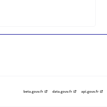
beta.gouv.fr
data.gouv.fr
api.gouv.fr