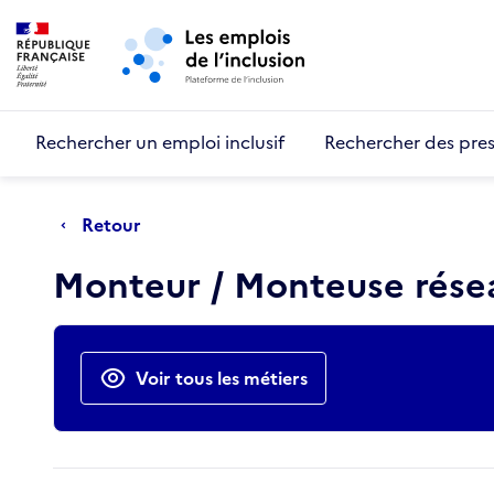
Retour au début de la page
Panneau de gestion des cookies
Aller au menu principal
Aller au contenu principal
Rechercher un emploi inclusif
Rechercher des pres
Retour
Monteur / Monteuse rése
Actions rapides
Voir tous les métiers