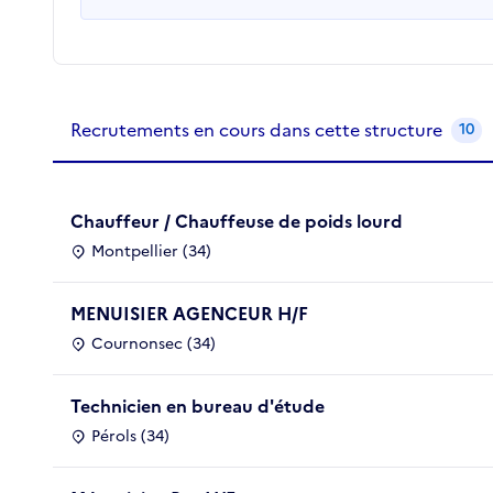
Recrutements de la structure
slide
1
of 1
Recrutements en cours dans cette structure
10
Chauffeur / Chauffeuse de poids lourd
Montpellier (34)
MENUISIER AGENCEUR H/F
Cournonsec (34)
Technicien en bureau d'étude
Pérols (34)