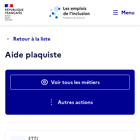
Retour au début de la page
Panneau de gestion des cookies
Aller au menu principal
Aller au contenu principal
Menu
Retour à la liste
Aide plaquiste
Actions rapides
Voir tous les métiers
Autres actions
ETTI