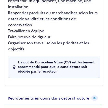
Entretenir un équipement, une machine, une
installation
Ranger des produits ou marchandises selon leurs
dates de validité et les conditions de
conservation
Travailler en équipe
Faire preuve de rigueur
Organiser son travail selon les priorités et les
objectifs
L'ajout du Curriculum Vitae (CV) est fortement
recommandé pour que la candidature soit
étudiée par le recruteur.
Recrutements de la structure
slide
1
of 1
Recrutements en cours dans cette structure
10