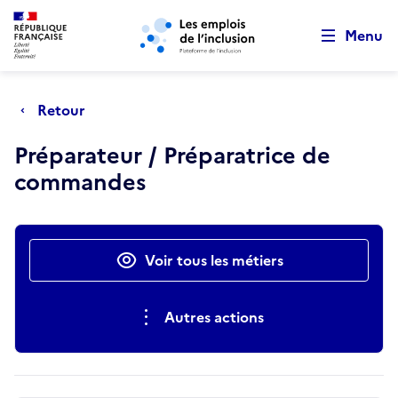
Retour au début de la page
Panneau de gestion des cookies
Aller au menu principal
Aller au contenu principal
Menu
Retour
Préparateur / Préparatrice de
commandes
Actions rapides
Voir tous les métiers
Autres actions