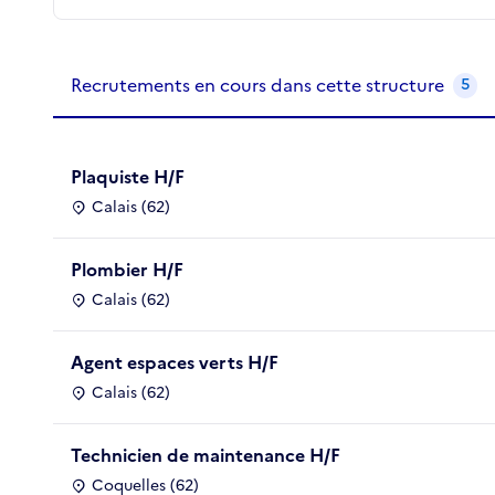
Recrutements de la structure
slide
1
of 1
Recrutements en cours dans cette structure
5
Plaquiste H/F
Calais (62)
Plombier H/F
Calais (62)
Agent espaces verts H/F
Calais (62)
Technicien de maintenance H/F
Coquelles (62)