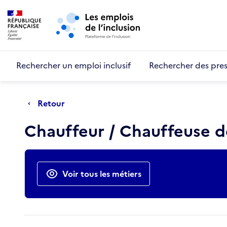
Retour au début de la page
Panneau de gestion des cookies
Aller au menu principal
Aller au contenu principal
Rechercher un emploi inclusif
Rechercher des pres
Retour
Chauffeur / Chauffeuse de
Actions rapides
Voir tous les métiers