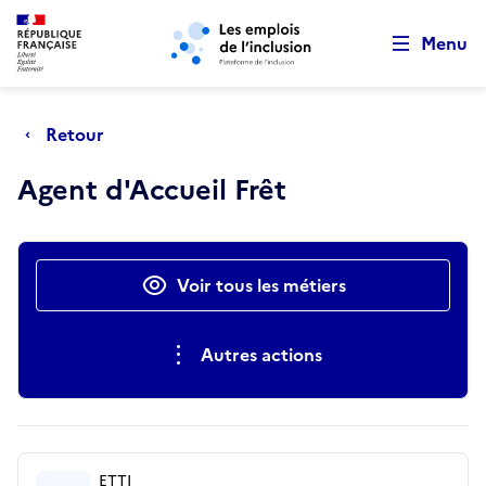
Retour au début de la page
Panneau de gestion des cookies
Aller au menu principal
Aller au contenu principal
Menu
Retour
Agent d'Accueil Frêt
Actions rapides
Voir tous les métiers
Autres actions
ETTI