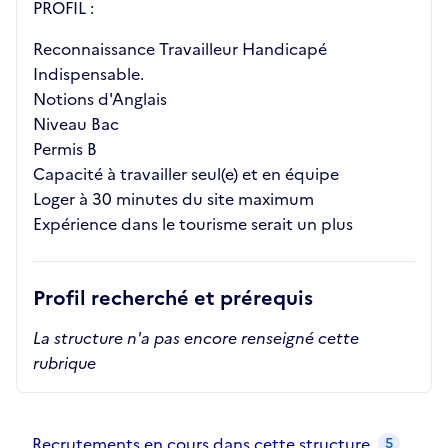
PROFIL :
Reconnaissance Travailleur Handicapé
Indispensable.
Notions d'Anglais
Niveau Bac
Permis B
Capacité à travailler seul(e) et en équipe
Loger à 30 minutes du site maximum
Expérience dans le tourisme serait un plus
Profil recherché et prérequis
La structure n'a pas encore renseigné cette
rubrique
Recrutements de la structure
slide
1
of 1
Recrutements en cours dans cette structure
5