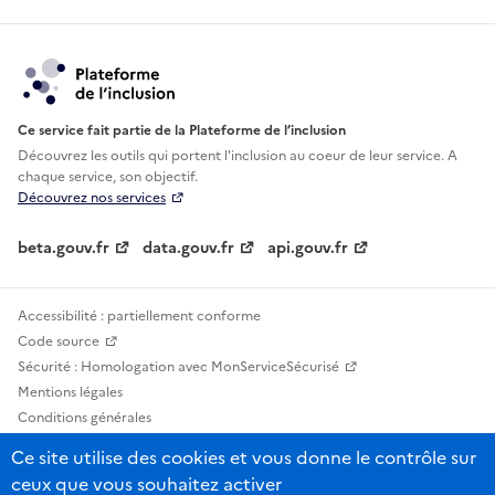
Ce service fait partie de la Plateforme de l’inclusion
Découvrez les outils qui portent l'inclusion au
coeur de leur service. A
chaque service, son objectif.
Découvrez nos services
beta.gouv.fr
data.gouv.fr
api.gouv.fr
Accessibilité : partiellement conforme
Code source
Sécurité : Homologation avec MonServiceSécurisé
Mentions légales
Conditions générales
Confidentialité
Ce site utilise des cookies et vous donne le contrôle sur
Statistiques, lexiques et indicateurs
ceux que vous souhaitez activer
Sauf mention contraire, tous les contenus de ce site sont sous licence