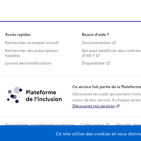
Accès rapides
Besoin d'aide ?
Rechercher un emploi inclusif
Documentation
Rechercher des prescripteurs
Qui peut bénéficier des contrats
habilités
d'IAE ?
Journal des modifications
Disponibilité
Ce service fait partie de la Plateforme
Découvrez les outils qui portent l'incl
coeur de leur service. A chaque service
Découvrez nos services
Accessibilité : partiellement conforme
Code source
Sécurité : Ho
Sauf mention contraire, tous les contenus de ce site sont sous licence
Ce site utilise des cookies et vous donn
etala