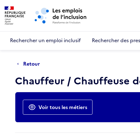
Retour au début de la page
Panneau de gestion des cookies
Aller au menu principal
Aller au contenu principal
Rechercher un emploi inclusif
Rechercher des pres
Retour
Chauffeur / Chauffeuse d
Actions rapides
Voir tous les métiers