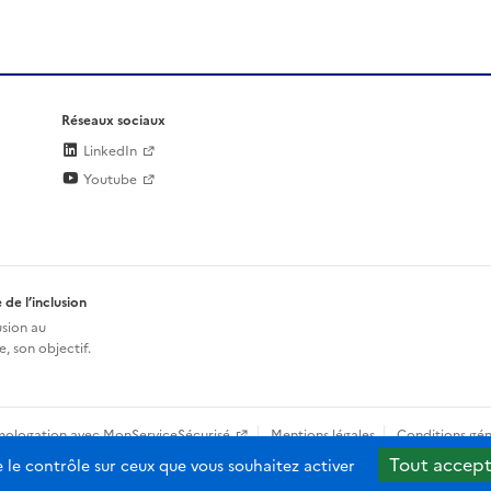
Réseaux sociaux
LinkedIn
Youtube
 de l’inclusion
usion au
, son objectif.
mologation avec MonServiceSécurisé
Mentions légales
Conditions gén
Tout accept
e le contrôle sur ceux que vous souhaitez activer
b-2.0