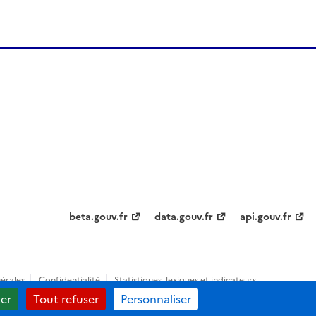
beta.gouv.fr
data.gouv.fr
api.gouv.fr
érales
Confidentialité
Statistiques, lexiques et indicateurs
er
Tout refuser
Personnaliser