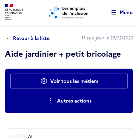
Retour au début de la page
Panneau de gestion des cookies
Aller au menu principal
Aller au contenu principal
Menu
Retour à la liste
Mise à jour le 23/02/2026
Aide jardinier + petit bricolage
Actions rapides
Voir tous les métiers
Autres actions
AI