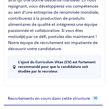
ainsi qu'une bonne dextérité manuelle. En nous
rejoignant, vous développerez vos compétences
au sein d'une entreprise de renommée mondiale,
contribuerez à la production de produits
alimentaires de qualité et intégrerez une équipe
passionnée et collaborative. Si vous êtes
motivé(e) par ce défi, postulez dès maintenant !
Notre équipe de recrutement est impatiente de
découvrir votre candidature.
L'ajout du Curriculum Vitae (CV) est fortement
recommandé pour que la candidature soit
étudiée par le recruteur.
Recrutements de la structure
slide
1
of 1
Recrutements en cours dans cette structure
16