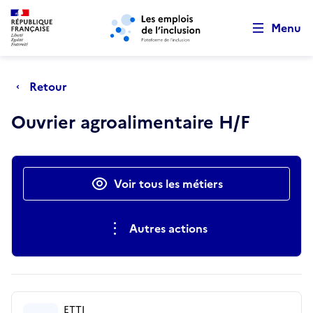
Retour au début de la page
Panneau de gestion des cookies
Aller au menu principal
Aller au contenu principal
Menu
Retour
Ouvrier agroalimentaire H/F
Actions rapides
Voir tous les métiers
Autres actions
ETTI