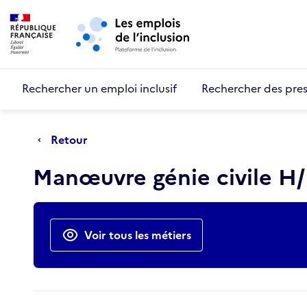
Retour au début de la page
Panneau de gestion des cookies
Aller au menu principal
Aller au contenu principal
Rechercher un emploi inclusif
Rechercher des pres
Retour
Manœuvre génie civile H/
Actions rapides
Voir tous les métiers