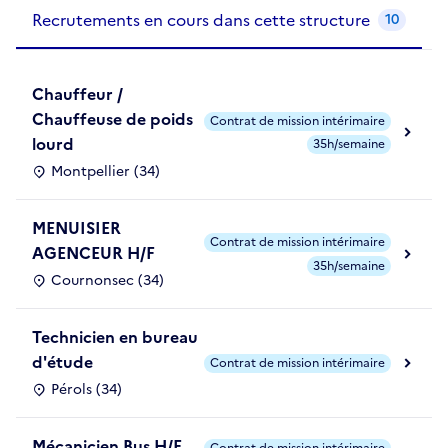
Recrutements de la structure
slide
1
of 1
Recrutements en cours dans cette structure
10
Chauffeur /
Chauffeuse de poids
Contrat de mission intérimaire
lourd
35h/semaine
Montpellier (34)
MENUISIER
Contrat de mission intérimaire
AGENCEUR H/F
35h/semaine
Cournonsec (34)
Technicien en bureau
d'étude
Contrat de mission intérimaire
Pérols (34)
Mécanicien Bus H/F
Contrat de mission intérimaire