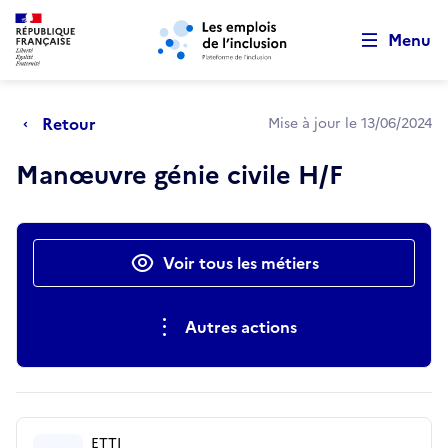
Retour au début de la page
Panneau de gestion des cookies
Aller au menu principal
Aller au contenu principal
Menu
Retour
Mise à jour le 13/06/2024
Manœuvre génie civile H/F
Actions rapides
Voir tous les métiers
Autres actions
ETTI