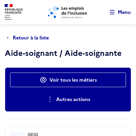
Retour au début de la page
Panneau de gestion des cookies
Aller au menu principal
Aller au contenu principal
Menu
Retour à la liste
Aide-soignant / Aide-soignante
Actions rapides
Voir tous les métiers
Autres actions
GEIQ