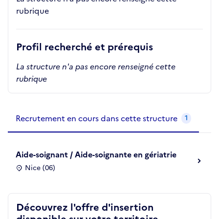
rubrique
Profil recherché et prérequis
La structure n'a pas encore renseigné cette
rubrique
Recrutements de la structure
slide
1
of 1
Recrutement en cours dans cette structure
1
Aide-soignant / Aide-soignante en gériatrie
Nice (06)
Découvrez l'offre d'insertion