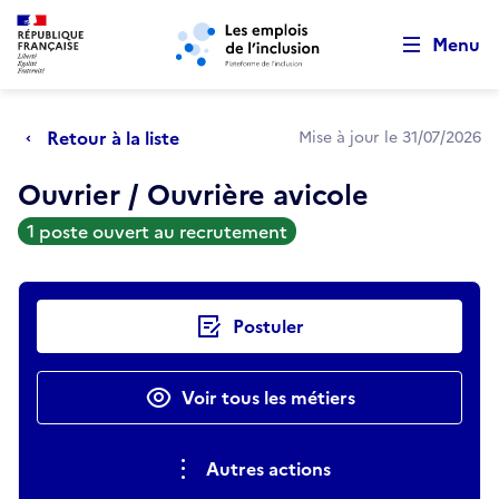
Retour au début de la page
Panneau de gestion des cookies
Aller au menu principal
Aller au contenu principal
Menu
Retour à la liste
Mise à jour le 31/07/2026
Ouvrier / Ouvrière avicole
1 poste ouvert au recrutement
Actions rapides
Postuler
Voir tous les métiers
Autres actions