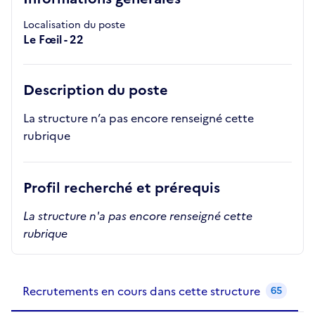
Localisation du poste
Le Fœil - 22
Description du poste
La structure n’a pas encore renseigné cette
rubrique
Profil recherché et prérequis
La structure n'a pas encore renseigné cette
rubrique
Recrutements de la structure
slide
1
of 1
Recrutements en cours dans cette structure
65