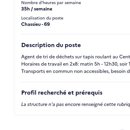
Nombre d'heures par semaine
35h / semaine
Localisation du poste
Chassieu - 69
Description du poste
Agent de tri de déchets sur tapis roulant au Centr
Horaires de travail en 2x8: matin 5h - 12h30, soir
Transports en commun non accessibles, besoin d
Profil recherché et prérequis
La structure n'a pas encore renseigné cette rubri
Recrutements de la structure
slide
1
of 1