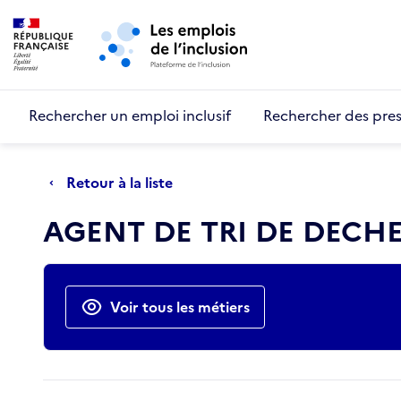
Retour au début de la page
Panneau de gestion des cookies
Aller au menu principal
Aller au contenu principal
Rechercher un emploi inclusif
Rechercher des pres
Retour à la liste
AGENT DE TRI DE DECH
Actions rapides
Voir tous les métiers