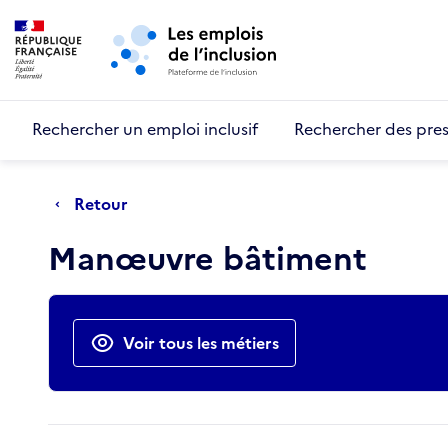
Retour au début de la page
Panneau de gestion des cookies
Aller au menu principal
Aller au contenu principal
Rechercher un emploi inclusif
Rechercher des pres
Retour
Manœuvre bâtiment
Actions rapides
Voir tous les métiers