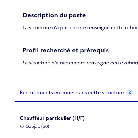
Description du poste
La structure n’a pas encore renseigné cette rubr
Profil recherché et prérequis
La structure n'a pas encore renseigné cette rubri
Recrutements de la structure
slide
1
of 1
Recrutements en cours dans cette structure
2
Chauffeur particulier (H/F)
Gaujac (30)