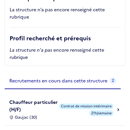
La structure n’a pas encore renseigné cette
rubrique
Profil recherché et prérequis
La structure n'a pas encore renseigné cette
rubrique
Recrutements de la structure
slide
1
of 1
Recrutements en cours dans cette structure
2
Chauffeur particulier
Contrat de mission intérimaire
(H/F)
21h/semaine
Gaujac (30)