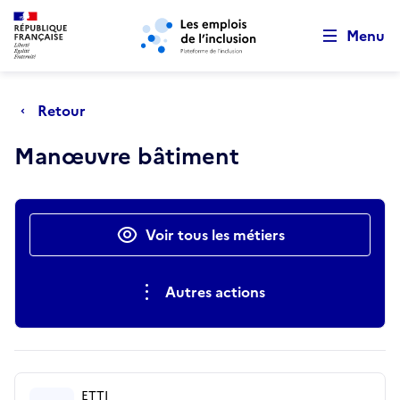
Retour au début de la page
Panneau de gestion des cookies
Aller au menu principal
Aller au contenu principal
Menu
Retour
Manœuvre bâtiment
Actions rapides
Voir tous les métiers
Autres actions
ETTI