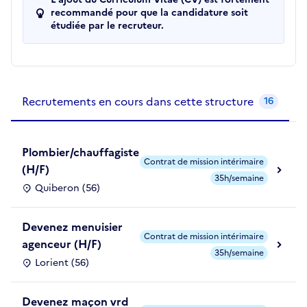
recommandé pour que la candidature soit
étudiée par le recruteur.
Recrutements de la structure
slide
1
of 1
Recrutements en cours dans cette structure
16
Plombier/chauffagiste
Contrat de mission intérimaire
(H/F)
35h/semaine
Quiberon (56)
Devenez menuisier
Contrat de mission intérimaire
agenceur (H/F)
35h/semaine
Lorient (56)
Devenez maçon vrd