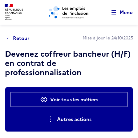
Retour au début de la page
Panneau de gestion des cookies
Aller au menu principal
Aller au contenu principal
Menu
Retour
Mise à jour le 24/10/2025
Devenez coffreur bancheur (H/F)
en contrat de
professionnalisation
Actions rapides
Voir tous les métiers
Autres actions