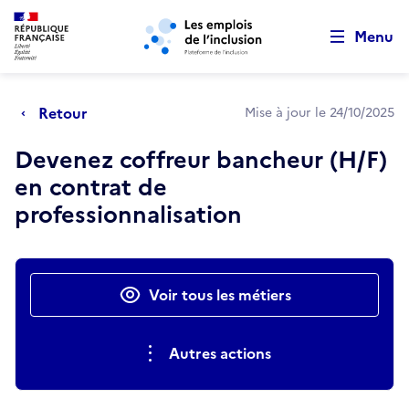
Retour au début de la page
Panneau de gestion des cookies
Aller au menu principal
Aller au contenu principal
Menu
Retour
Mise à jour le 24/10/2025
Devenez coffreur bancheur (H/F)
en contrat de
professionnalisation
Actions rapides
Voir tous les métiers
Autres actions