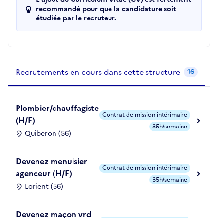
recommandé pour que la candidature soit
étudiée par le recruteur.
Recrutements de la structure
slide
1
of 1
Recrutements en cours dans cette structure
16
Plombier/chauffagiste
Contrat de mission intérimaire
(H/F)
35h/semaine
Quiberon (56)
Devenez menuisier
Contrat de mission intérimaire
agenceur (H/F)
35h/semaine
Lorient (56)
Devenez maçon vrd