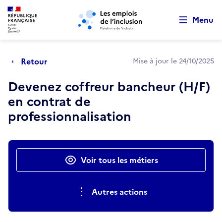
Retour au début de la page
Panneau de gestion des cookies
Aller au menu principal
Aller au contenu principal
Menu
Retour
Mise à jour le 24/10/2025
Devenez coffreur bancheur (H/F)
en contrat de
professionnalisation
Actions rapides
Voir tous les métiers
Autres actions