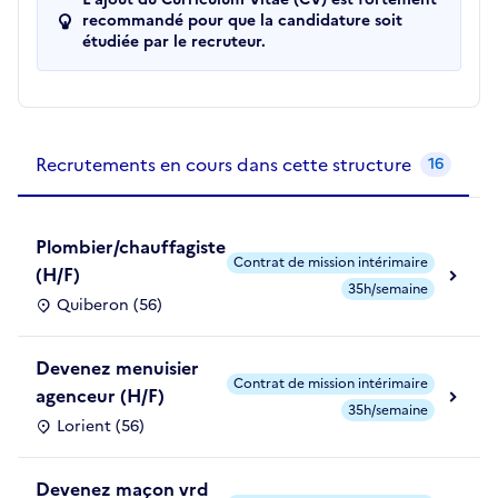
recommandé pour que la candidature soit
étudiée par le recruteur.
Recrutements de la structure
slide
1
of 1
Recrutements en cours dans cette structure
16
Plombier/chauffagiste
Contrat de mission intérimaire
(H/F)
35h/semaine
Quiberon (56)
Devenez menuisier
Contrat de mission intérimaire
agenceur (H/F)
35h/semaine
Lorient (56)
Devenez maçon vrd