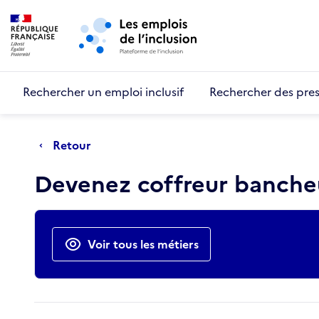
Retour au début de la page
Panneau de gestion des cookies
Aller au menu principal
Aller au contenu principal
Rechercher un emploi inclusif
Rechercher des pres
Retour
Devenez coffreur bancheu
Actions rapides
Voir tous les métiers