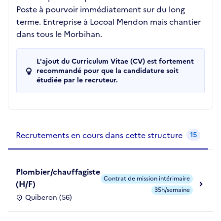
Poste à pourvoir immédiatement sur du long
terme. Entreprise à Locoal Mendon mais chantier
dans tous le Morbihan.
L'ajout du Curriculum Vitae (CV) est fortement
recommandé pour que la candidature soit
étudiée par le recruteur.
Recrutements de la structure
slide
1
of 1
Recrutements en cours dans cette structure
15
Plombier/chauffagiste
Contrat de mission intérimaire
(H/F)
35h/semaine
Quiberon (56)