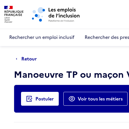
Retour au début de la page
Panneau de gestion des cookies
Aller au menu principal
Aller au contenu principal
Rechercher un emploi inclusif
Rechercher des pres
Retour
Manoeuvre TP ou maçon
Actions rapides
Postuler
Voir tous les métiers