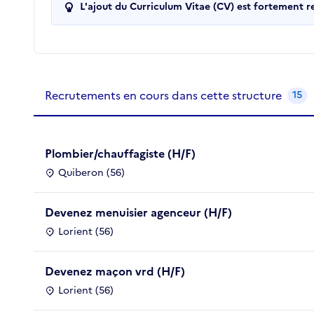
L'ajout du Curriculum Vitae (CV) est fortement 
Recrutements de la structure
slide
1
of 1
Recrutements en cours dans cette structure
15
Plombier/chauffagiste (H/F)
Quiberon (56)
Devenez menuisier agenceur (H/F)
Lorient (56)
Devenez maçon vrd (H/F)
Lorient (56)