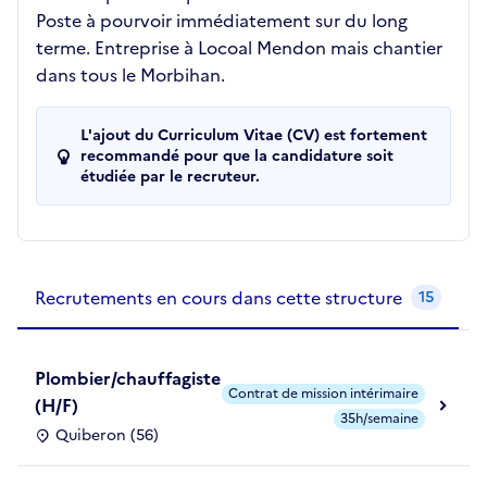
Poste à pourvoir immédiatement sur du long
terme. Entreprise à Locoal Mendon mais chantier
dans tous le Morbihan.
L'ajout du Curriculum Vitae (CV) est fortement
recommandé pour que la candidature soit
étudiée par le recruteur.
Recrutements de la structure
slide
1
of 1
Recrutements en cours dans cette structure
15
Plombier/chauffagiste
Contrat de mission intérimaire
(H/F)
35h/semaine
Quiberon (56)