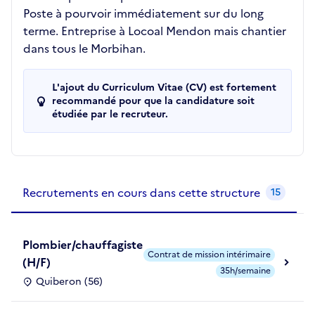
Poste à pourvoir immédiatement sur du long
terme. Entreprise à Locoal Mendon mais chantier
dans tous le Morbihan.
L'ajout du Curriculum Vitae (CV) est fortement
recommandé pour que la candidature soit
étudiée par le recruteur.
Recrutements de la structure
slide
1
of 1
Recrutements en cours dans cette structure
15
Plombier/chauffagiste
Contrat de mission intérimaire
(H/F)
35h/semaine
Quiberon (56)