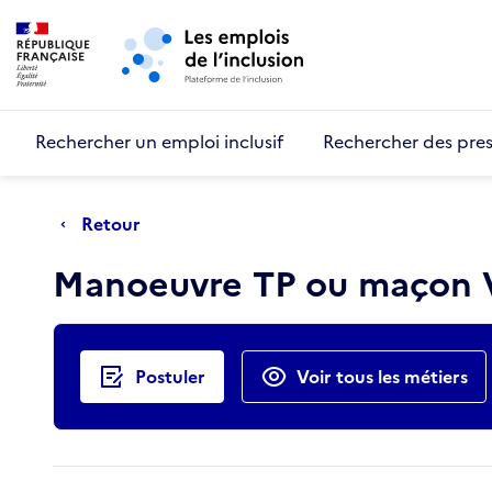
Retour au début de la page
Panneau de gestion des cookies
Aller au menu principal
Aller au contenu principal
Rechercher un emploi inclusif
Rechercher des pres
Retour
Manoeuvre TP ou maçon
Actions rapides
Postuler
Voir tous les métiers