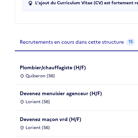
L'ajout du Curriculum Vitae (CV) est fortement 
Recrutements de la structure
slide
1
of 1
Recrutements en cours dans cette structure
15
Plombier/chauffagiste (H/F)
Quiberon (56)
Devenez menuisier agenceur (H/F)
Lorient (56)
Devenez maçon vrd (H/F)
Lorient (56)