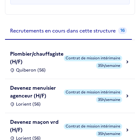
Recrutements de la structure
slide
1
of 1
Recrutements en cours dans cette structure
16
Plombier/chauffagiste
Contrat de mission intérimaire
(H/F)
35h/semaine
Quiberon (56)
Devenez menuisier
Contrat de mission intérimaire
agenceur (H/F)
35h/semaine
Lorient (56)
Devenez maçon vrd
Contrat de mission intérimaire
(H/F)
35h/semaine
Lorient (56)