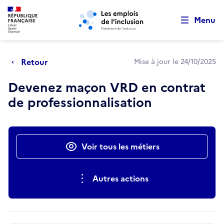
Retour au début de la page
Panneau de gestion des cookies
Aller au menu principal
Aller au contenu principal
Menu
Retour
Mise à jour le 24/10/2025
Devenez maçon VRD en contrat
de professionnalisation
Actions rapides
Voir tous les métiers
Autres actions