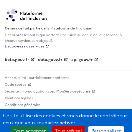
Ce service fait partie de la Plateforme de l’inclusion
Découvrez les outils qui portent l'inclusion au
coeur de leur service. A
chaque service, son objectif.
Découvrez nos services
beta.gouv.fr
data.gouv.fr
api.gouv.fr
Accessibilité : partiellement conforme
Code source
Sécurité : Homologation avec MonServiceSécurisé
Mentions légales
Conditions générales
Confidentialité
Ce site utilise des cookies et vous donne le contrôle sur
Statistiques, lexiques et indicateurs
ceux que vous souhaitez activer
Sauf mention contraire, tous les contenus de ce site sont sous licence
Tout accepter
Tout refuser
Personnaliser
etalab-2.0