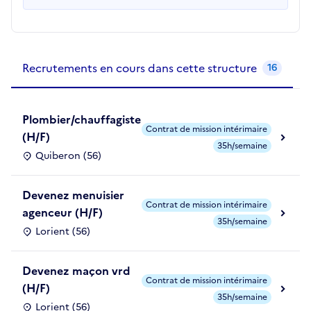
Recrutements de la structure
slide
1
of 1
Recrutements en cours dans cette structure
16
Plombier/chauffagiste
Contrat de mission intérimaire
(H/F)
35h/semaine
Quiberon (56)
Devenez menuisier
Contrat de mission intérimaire
agenceur (H/F)
35h/semaine
Lorient (56)
Devenez maçon vrd
Contrat de mission intérimaire
(H/F)
35h/semaine
Lorient (56)