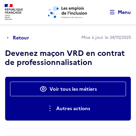
Retour au début de la page
Panneau de gestion des cookies
Aller au menu principal
Aller au contenu principal
Menu
Retour
Mise à jour le 24/10/2025
Devenez maçon VRD en contrat
de professionnalisation
Actions rapides
Voir tous les métiers
Autres actions