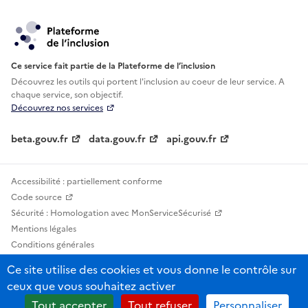
Ce service fait partie de la Plateforme de l’inclusion
Découvrez les outils qui portent l'inclusion au
coeur de leur service. A
chaque service, son objectif.
Découvrez nos services
beta.gouv.fr
data.gouv.fr
api.gouv.fr
Accessibilité : partiellement conforme
Code source
Sécurité : Homologation avec MonServiceSécurisé
Mentions légales
Conditions générales
Confidentialité
Ce site utilise des cookies et vous donne le contrôle sur
Statistiques, lexiques et indicateurs
ceux que vous souhaitez activer
Sauf mention contraire, tous les contenus de ce site sont sous licence
Tout accepter
Tout refuser
Personnaliser
etalab-2.0