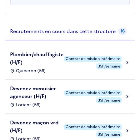
Recrutements de la structure
slide
1
of 1
Recrutements en cours dans cette structure
16
Plombier/chauffagiste
Contrat de mission intérimaire
(H/F)
35h/semaine
Quiberon (56)
Devenez menuisier
Contrat de mission intérimaire
agenceur (H/F)
35h/semaine
Lorient (56)
Devenez maçon vrd
Contrat de mission intérimaire
(H/F)
35h/semaine
Lorient (56)