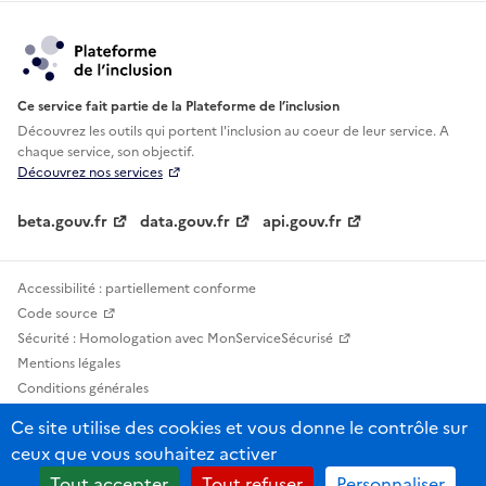
Ce service fait partie de la Plateforme de l’inclusion
Découvrez les outils qui portent l'inclusion au
coeur de leur service. A
chaque service, son objectif.
Découvrez nos services
beta.gouv.fr
data.gouv.fr
api.gouv.fr
Accessibilité : partiellement conforme
Code source
Sécurité : Homologation avec MonServiceSécurisé
Mentions légales
Conditions générales
Confidentialité
Ce site utilise des cookies et vous donne le contrôle sur
Statistiques, lexiques et indicateurs
ceux que vous souhaitez activer
Sauf mention contraire, tous les contenus de ce site sont sous licence
Tout accepter
Tout refuser
Personnaliser
etalab-2.0