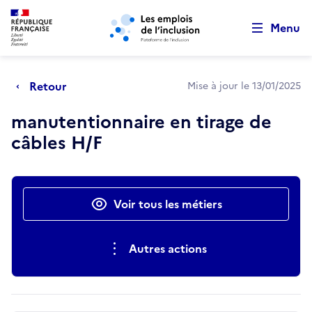
Retour au début de la page
Panneau de gestion des cookies
Aller au menu principal
Aller au contenu principal
Menu
Retour
Mise à jour le 13/01/2025
manutentionnaire en tirage de
câbles H/F
Actions rapides
Voir tous les métiers
Autres actions