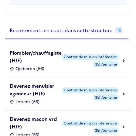
Recrutements de la structure
slide
1
of 1
Recrutements en cours dans cette structure
16
Plombier/chauffagiste
Contrat de mission intérimaire
(H/F)
35h/semaine
Quiberon (56)
Devenez menuisier
Contrat de mission intérimaire
agenceur (H/F)
35h/semaine
Lorient (56)
Devenez maçon vrd
Contrat de mission intérimaire
(H/F)
35h/semaine
Lorient (56)