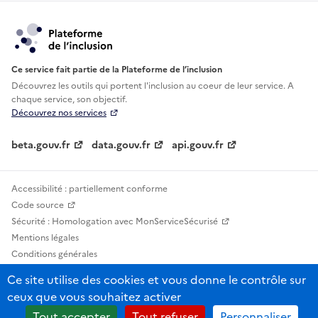
Ce service fait partie de la Plateforme de l’inclusion
Découvrez les outils qui portent l'inclusion au
coeur de leur service. A
chaque service, son objectif.
Découvrez nos services
beta.gouv.fr
data.gouv.fr
api.gouv.fr
Accessibilité : partiellement conforme
Code source
Sécurité : Homologation avec MonServiceSécurisé
Mentions légales
Conditions générales
Confidentialité
Ce site utilise des cookies et vous donne le contrôle sur
Statistiques, lexiques et indicateurs
ceux que vous souhaitez activer
Sauf mention contraire, tous les contenus de ce site sont sous licence
Tout accepter
Tout refuser
Personnaliser
etalab-2.0