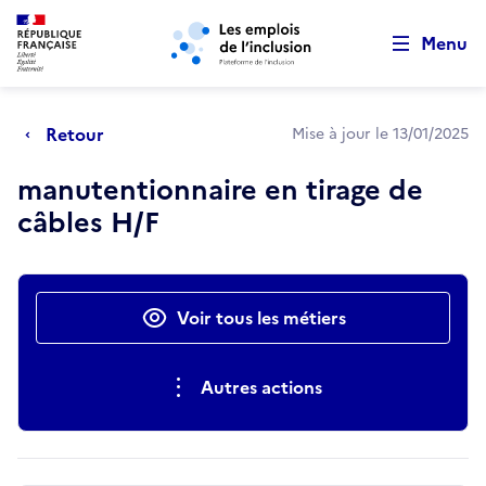
Retour au début de la page
Panneau de gestion des cookies
Aller au menu principal
Aller au contenu principal
Menu
Retour
Mise à jour le 13/01/2025
manutentionnaire en tirage de
câbles H/F
Actions rapides
Voir tous les métiers
Autres actions