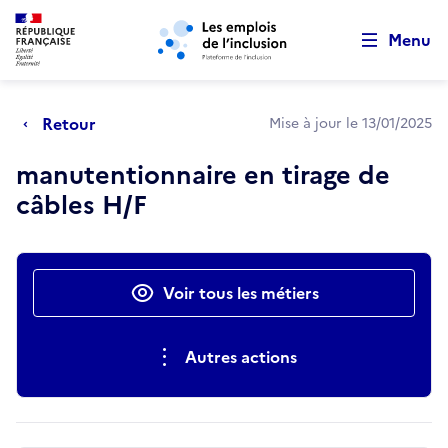
Retour au début de la page
Panneau de gestion des cookies
Aller au menu principal
Aller au contenu principal
Menu
Retour
Mise à jour le 13/01/2025
manutentionnaire en tirage de
câbles H/F
Actions rapides
Voir tous les métiers
Autres actions