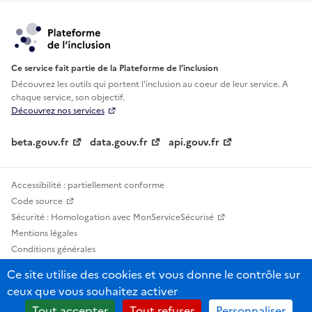
Ce service fait partie de la Plateforme de l’inclusion
Découvrez les outils qui portent l'inclusion au
coeur de leur service. A
chaque service, son objectif.
Découvrez nos services
beta.gouv.fr
data.gouv.fr
api.gouv.fr
Accessibilité : partiellement conforme
Code source
Sécurité : Homologation avec MonServiceSécurisé
Mentions légales
Conditions générales
Confidentialité
Ce site utilise des cookies et vous donne le contrôle sur
Statistiques, lexiques et indicateurs
ceux que vous souhaitez activer
Sauf mention contraire, tous les contenus de ce site sont sous licence
Tout accepter
Tout refuser
Personnaliser
etalab-2.0