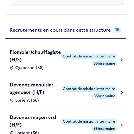
Recrutements de la structure
slide
1
of 1
Recrutements en cours dans cette structure
16
Plombier/chauffagiste
Contrat de mission intérimaire
(H/F)
35h/semaine
Quiberon (56)
Devenez menuisier
Contrat de mission intérimaire
agenceur (H/F)
35h/semaine
Lorient (56)
Devenez maçon vrd
Contrat de mission intérimaire
(H/F)
35h/semaine
Lorient (56)