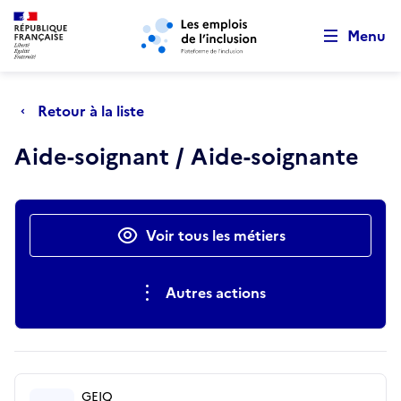
Retour au début de la page
Panneau de gestion des cookies
Aller au menu principal
Aller au contenu principal
Menu
Retour à la liste
Aide-soignant / Aide-soignante
Actions rapides
Voir tous les métiers
Autres actions
GEIQ