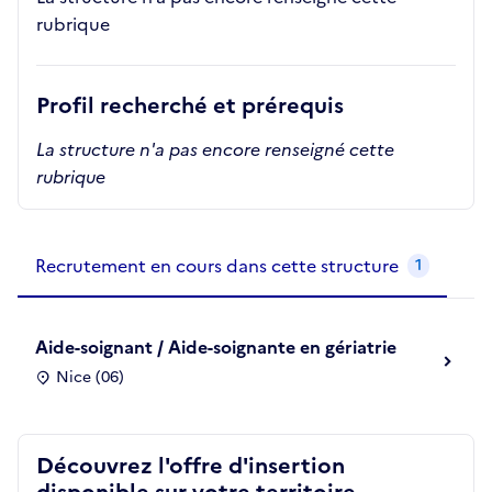
rubrique
Profil recherché et prérequis
La structure n'a pas encore renseigné cette
rubrique
Recrutements de la structure
slide
1
of 1
Recrutement en cours dans cette structure
1
Aide-soignant / Aide-soignante en gériatrie
Nice (06)
Découvrez l'offre d'insertion