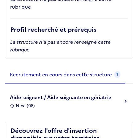
rubrique
Profil recherché et prérequis
La structure n'a pas encore renseigné cette
rubrique
Recrutements de la structure
slide
1
of 1
Recrutement en cours dans cette structure
1
Aide-soignant / Aide-soignante en gériatrie
Nice (06)
Découvrez l'offre d'insertion