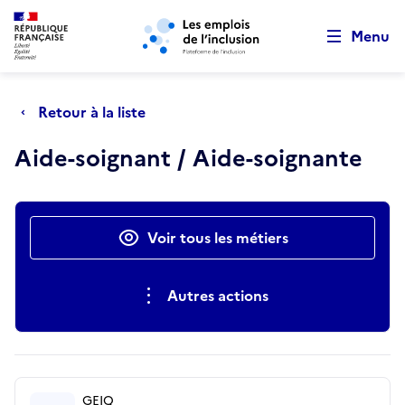
Retour au début de la page
Panneau de gestion des cookies
Aller au menu principal
Aller au contenu principal
Menu
Retour à la liste
Aide-soignant / Aide-soignante
Actions rapides
Voir tous les métiers
Autres actions
GEIQ