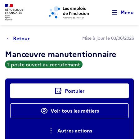
Retour au début de la page
Panneau de gestion des cookies
Aller au menu principal
Aller au contenu principal
Menu
Retour
Mise à jour le 03/06/2026
Manœuvre manutentionnaire
1 poste ouvert au recrutement
Actions rapides
Postuler
Voir tous les métiers
Autres actions