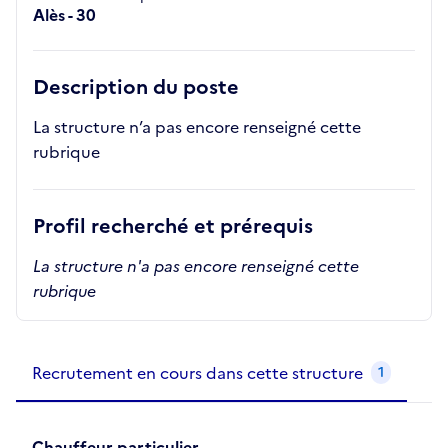
Alès - 30
Description du poste
La structure n’a pas encore renseigné cette
rubrique
Profil recherché et prérequis
La structure n'a pas encore renseigné cette
rubrique
Recrutements de la structure
slide
1
of 1
Recrutement en cours dans cette structure
1
Chauffeur particulier