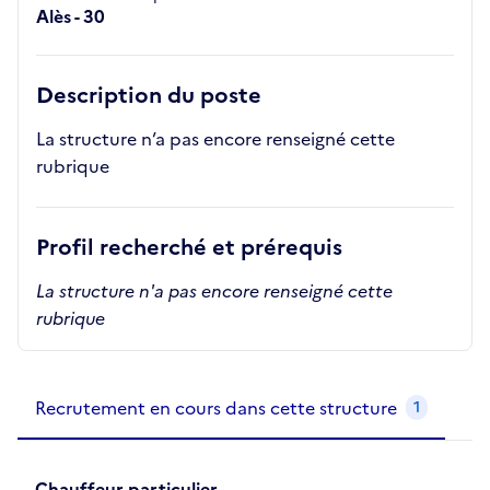
Alès - 30
Description du poste
La structure n’a pas encore renseigné cette
rubrique
Profil recherché et prérequis
La structure n'a pas encore renseigné cette
rubrique
Recrutements de la structure
slide
1
of 1
Recrutement en cours dans cette structure
1
Chauffeur particulier