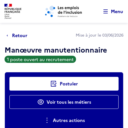
Retour au début de la page
Panneau de gestion des cookies
Aller au menu principal
Aller au contenu principal
Menu
Retour
Mise à jour le 03/06/2026
Manœuvre manutentionnaire
1 poste ouvert au recrutement
Actions rapides
Postuler
Voir tous les métiers
Autres actions