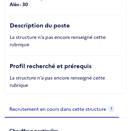
Alès - 30
Description du poste
La structure n’a pas encore renseigné cette
rubrique
Profil recherché et prérequis
La structure n'a pas encore renseigné cette
rubrique
Recrutements de la structure
slide
1
of 1
Recrutement en cours dans cette structure
1
Chauffeur particulier