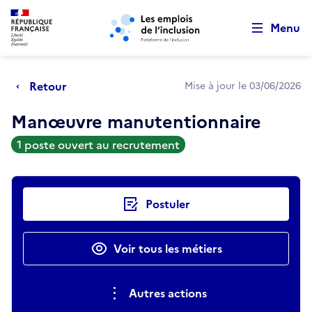
Retour au début de la page
Panneau de gestion des cookies
Aller au menu principal
Aller au contenu principal
Menu
Retour
Mise à jour le 03/06/2026
Manœuvre manutentionnaire
1 poste ouvert au recrutement
Actions rapides
Postuler
Voir tous les métiers
Autres actions