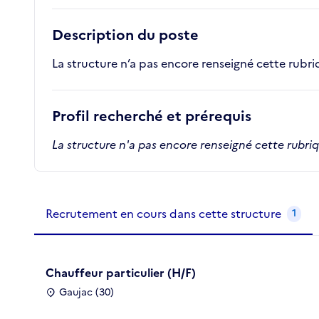
Description du poste
La structure n’a pas encore renseigné cette rubr
Profil recherché et prérequis
La structure n'a pas encore renseigné cette rubri
Recrutements de la structure
slide
1
of 1
Recrutement en cours dans cette structure
1
Chauffeur particulier (H/F)
Gaujac (30)