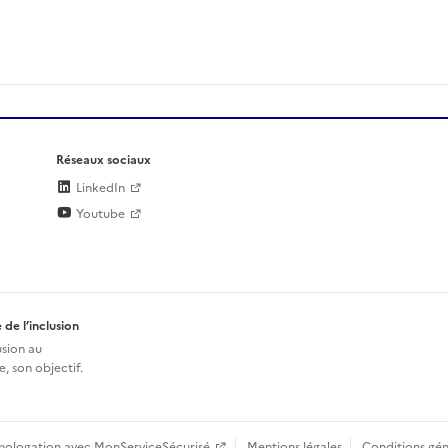
Réseaux sociaux
LinkedIn
Youtube
 de l’inclusion
usion au
, son objectif.
mologation avec MonServiceSécurisé
Mentions légales
Conditions gén