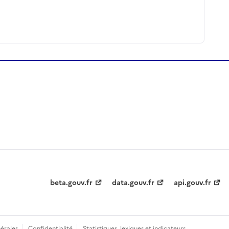
beta.gouv.fr
data.gouv.fr
api.gouv.fr
érales
Confidentialité
Statistiques, lexiques et indicateurs