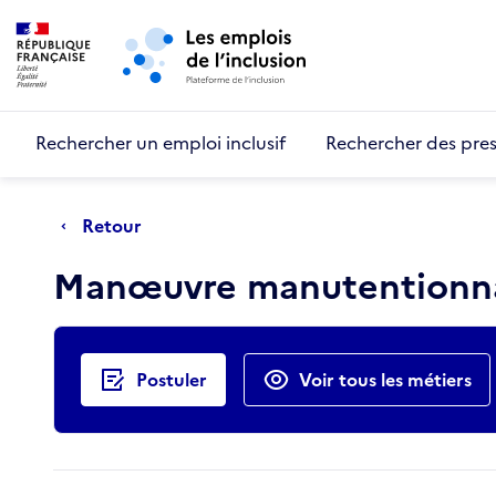
Retour au début de la page
Panneau de gestion des cookies
Aller au menu principal
Aller au contenu principal
Rechercher un emploi inclusif
Rechercher des pres
Retour
Manœuvre manutentionn
Actions rapides
Postuler
Voir tous les métiers