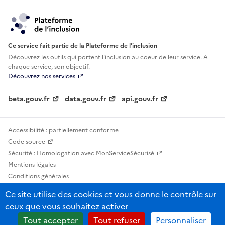
Ce service fait partie de la Plateforme de l’inclusion
Découvrez les outils qui portent l'inclusion au
coeur de leur service. A
chaque service, son objectif.
Découvrez nos services
beta.gouv.fr
data.gouv.fr
api.gouv.fr
Accessibilité : partiellement conforme
Code source
Sécurité : Homologation avec MonServiceSécurisé
Mentions légales
Conditions générales
Confidentialité
Ce site utilise des cookies et vous donne le contrôle sur
Statistiques, lexiques et indicateurs
ceux que vous souhaitez activer
Sauf mention contraire, tous les contenus de ce site sont sous licence
Tout accepter
Tout refuser
Personnaliser
etalab-2.0