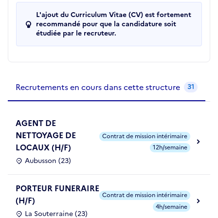
L'ajout du Curriculum Vitae (CV) est fortement
recommandé pour que la candidature soit
étudiée par le recruteur.
Recrutements de la structure
slide
1
of 1
Recrutements en cours dans cette structure
31
AGENT DE
NETTOYAGE DE
Contrat de mission intérimaire
LOCAUX (H/F)
12h/semaine
Aubusson (23)
PORTEUR FUNERAIRE
Contrat de mission intérimaire
(H/F)
4h/semaine
La Souterraine (23)