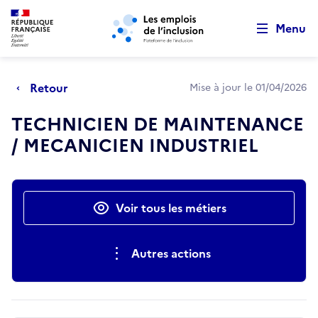
Retour au début de la page
Panneau de gestion des cookies
Aller au menu principal
Aller au contenu principal
Menu
Retour
Mise à jour le 01/04/2026
TECHNICIEN DE MAINTENANCE
/ MECANICIEN INDUSTRIEL
Actions rapides
Voir tous les métiers
Autres actions