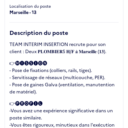
Localisation du poste
Marseille - 13
Description du poste
TEAM INTERIM INSERTION recrute pour son
client : Deux 𝐏𝐋𝐎𝐌𝐁𝐈𝐄𝐑S 𝐇/𝐅 𝐚̀ 𝐌𝐚𝐫𝐬𝐞𝐢𝐥𝐥𝐞 (𝟏𝟑).
👉🅜🅘🅢🅢🅘🅞🅝
- Pose de fixations (colliers, rails, tiges).
- Servitissage de réseaux (multicouche, PER).
- Pose de gaines Galva (ventilation, manutention
de matériel).
👉🅟🅡🅞🅕🅘🅛
-Vous avez une expérience significative dans un
poste similaire.
-Vous êtes rigoureux, minutieux dans l'exécution