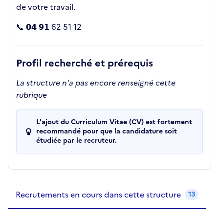
de votre travail.
📞 𝟬𝟰 𝟵𝟭 62 51 12
Profil recherché et prérequis
La structure n'a pas encore renseigné cette
rubrique
L'ajout du Curriculum Vitae (CV) est fortement
recommandé pour que la candidature soit
étudiée par le recruteur.
Recrutements de la structure
slide
1
of 1
Recrutements en cours dans cette structure
13