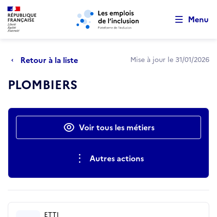
Retour au début de la page
Panneau de gestion des cookies
Aller au menu principal
Aller au contenu principal
Menu
Retour à la liste
Mise à jour le 31/01/2026
PLOMBIERS
Actions rapides
Voir tous les métiers
Autres actions
ETTI