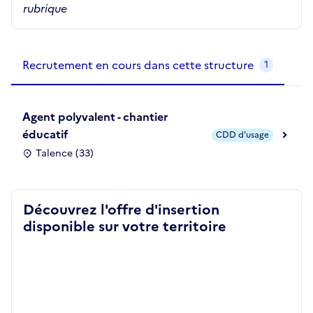
rubrique
Recrutements de la structure
slide
1
of 1
Recrutement en cours dans cette structure
1
Agent polyvalent - chantier
éducatif
CDD d'usage
Talence (33)
Découvrez l'offre d'insertion
disponible sur votre territoire