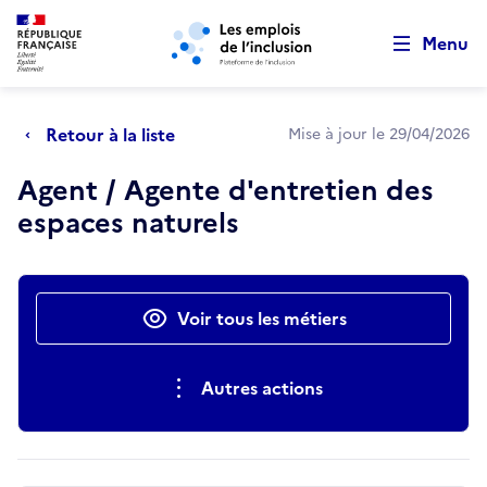
Retour au début de la page
Panneau de gestion des cookies
Aller au menu principal
Aller au contenu principal
Menu
Retour à la liste
Mise à jour le 29/04/2026
Agent / Agente d'entretien des
espaces naturels
Actions rapides
Voir tous les métiers
Autres actions