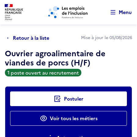
Retour au début de la page
Panneau de gestion des cookies
Aller au menu principal
Aller au contenu principal
Menu
Retour à la liste
Mise à jour le 05/08/2026
Ouvrier agroalimentaire de
viandes de porcs (H/F)
1 poste ouvert au recrutement
Actions rapides
Postuler
Voir tous les métiers