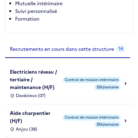
Mutuelle intérimaire
Suivi personnalisé
Formation
Recrutements de la structure
slide
1
of 1
Recrutements en cours dans cette structure
14
Electriciens réseau /
tertiaire /
Contrat de mission intérimaire
maintenance (H/F)
35h/semaine
Davézieux (07)
Aide charpentier
Contrat de mission intérimaire
(H/F)
35h/semaine
Anjou (38)