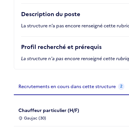
Description du poste
La structure n’a pas encore renseigné cette rubr
Profil recherché et prérequis
La structure n'a pas encore renseigné cette rubri
Recrutements de la structure
slide
1
of 1
Recrutements en cours dans cette structure
2
Chauffeur particulier (H/F)
Gaujac (30)