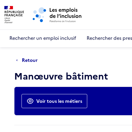
Retour au début de la page
Panneau de gestion des cookies
Aller au menu principal
Aller au contenu principal
Rechercher un emploi inclusif
Rechercher des pres
Retour
Manœuvre bâtiment
Actions rapides
Voir tous les métiers