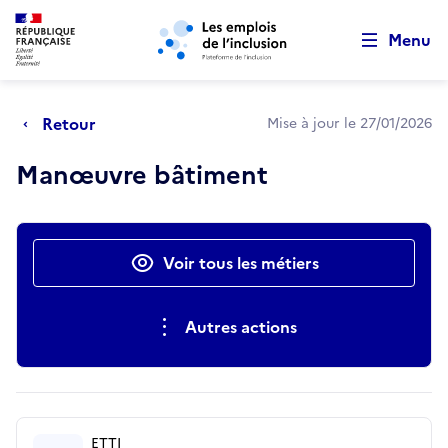
Retour au début de la page
Panneau de gestion des cookies
Aller au menu principal
Aller au contenu principal
Menu
Retour
Mise à jour le 27/01/2026
Manœuvre bâtiment
Actions rapides
Voir tous les métiers
Autres actions
ETTI