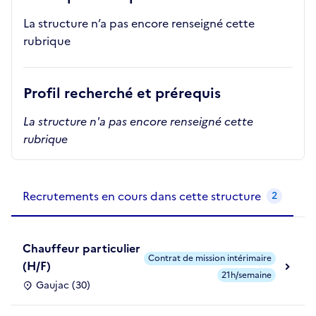
La structure n’a pas encore renseigné cette
rubrique
Profil recherché et prérequis
La structure n'a pas encore renseigné cette
rubrique
Recrutements de la structure
slide
1
of 1
Recrutements en cours dans cette structure
2
Chauffeur particulier
Contrat de mission intérimaire
(H/F)
21h/semaine
Gaujac (30)