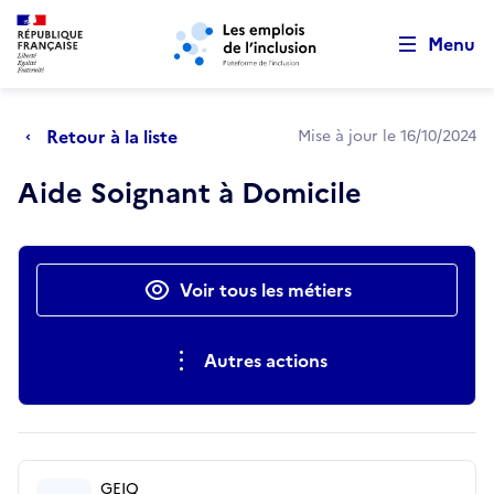
Retour au début de la page
Panneau de gestion des cookies
Aller au menu principal
Aller au contenu principal
Menu
Retour à la liste
Mise à jour le 16/10/2024
Aide Soignant à Domicile
Actions rapides
Voir tous les métiers
Autres actions
GEIQ