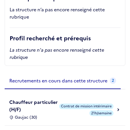
La structure n’a pas encore renseigné cette
rubrique
Profil recherché et prérequis
La structure n'a pas encore renseigné cette
rubrique
Recrutements de la structure
slide
1
of 1
Recrutements en cours dans cette structure
2
Chauffeur particulier
Contrat de mission intérimaire
(H/F)
21h/semaine
Gaujac (30)