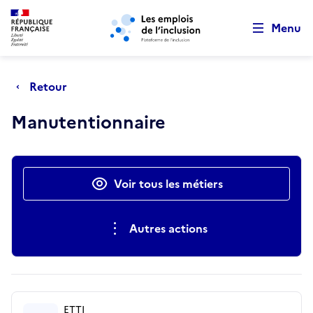
Retour au début de la page
Panneau de gestion des cookies
Aller au menu principal
Aller au contenu principal
Menu
Retour
Manutentionnaire
Actions rapides
Voir tous les métiers
Autres actions
ETTI