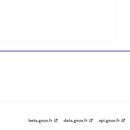
beta.gouv.fr
data.gouv.fr
api.gouv.fr