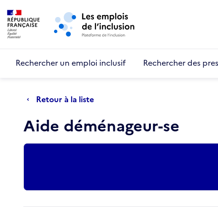
Retour au début de la page
Panneau de gestion des cookies
Aller au menu principal
Aller au contenu principal
Rechercher un emploi inclusif
Rechercher des pres
Retour à la liste
Aide déménageur-se
Actions rapides