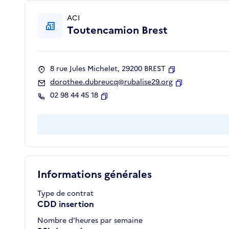
ACI
Toutencamion Brest
8 rue Jules Michelet, 29200 BREST
Copier
dorothee.dubreucq@rubalise29.org
Copier
02 98 44 45 18
Copier
Informations générales
Type de contrat
CDD insertion
Nombre d'heures par semaine