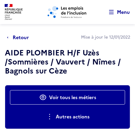
Retour au début de la page
Panneau de gestion des cookies
Aller au menu principal
Aller au contenu principal
Menu
Retour
Mise à jour le 12/01/2022
AIDE PLOMBIER H/F Uzès
/Sommières / Vauvert / Nîmes /
Bagnols sur Cèze
Actions rapides
Voir tous les métiers
Autres actions