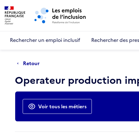
Retour au début de la page
Panneau de gestion des cookies
Aller au menu principal
Aller au contenu principal
Rechercher un emploi inclusif
Rechercher des pres
Retour
Operateur production imp
Actions rapides
Voir tous les métiers