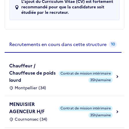
L'ajout du Curriculum Vitae (CV) est fortement
recommandé pour que la candidature soit
étudiée par le recruteur.
Recrutements de la structure
slide
1
of 1
Recrutements en cours dans cette structure
10
Chauffeur /
Chauffeuse de poids
Contrat de mission intérimaire
lourd
35h/semaine
Montpellier (34)
MENUISIER
Contrat de mission intérimaire
AGENCEUR H/F
35h/semaine
Cournonsec (34)