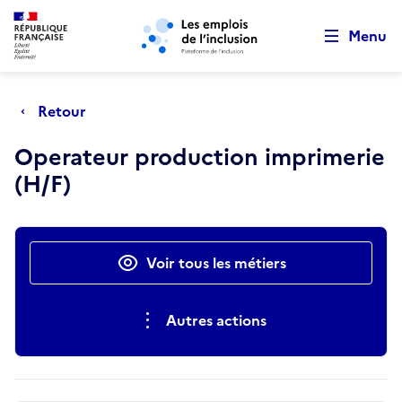
Retour au début de la page
Panneau de gestion des cookies
Aller au menu principal
Aller au contenu principal
Menu
Retour
Operateur production imprimerie
(H/F)
Actions rapides
Voir tous les métiers
Autres actions